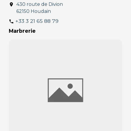
430 route de Divion
location_on
62150 Houdain
+33 3 21 65 88 79
phone
Marbrerie