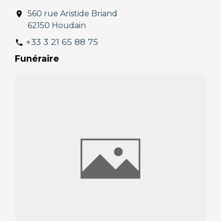
560 rue Aristide Briand
location_on
62150 Houdain
+33 3 21 65 88 75
phone
Funéraire