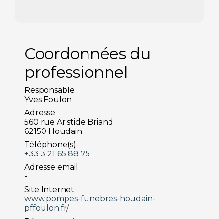
Coordonnées du
professionnel
Responsable
Yves Foulon
Adresse
560 rue Aristide Briand
62150 Houdain
Téléphone(s)
+33 3 21 65 88 75
Adresse email
-
Site Internet
www.pompes-funebres-houdain-
pffoulon.fr/