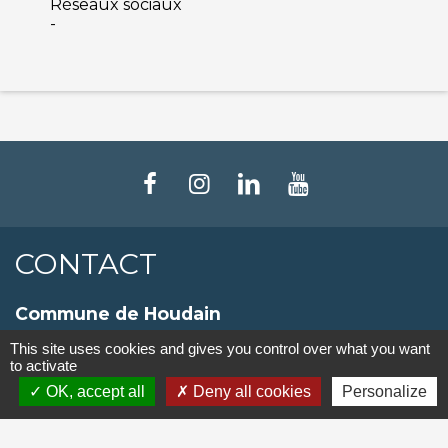
Réseaux sociaux
-
CONTACT
Commune de Houdain
8, rue Roger Salengro
This site uses cookies and gives you control over what you want
62150 Houdain - FRANCE
to activate
+33 3 21 61 92 30
OK, accept all
Deny all cookies
Personalize
Contact par formulaire