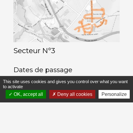
Secteur N°3
Dates de passage
This site uses cookies and gives you control over what you want
07 janvier
to activate
OK, accept all
Deny all cookies
Personalize
04 février
04 mars
01 avril
29 avril
28 mai