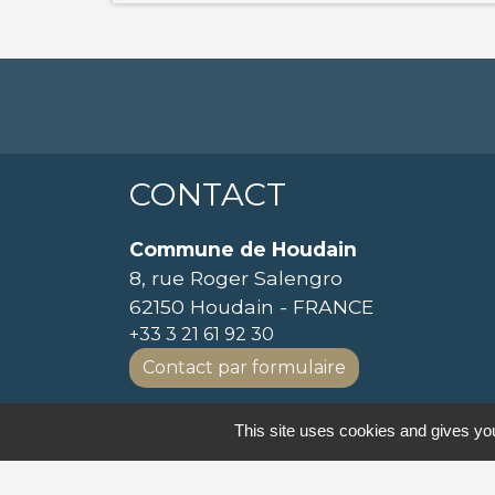
CONTACT
Commune de Houdain
8, rue Roger Salengro
62150 Houdain - FRANCE
+33 3 21 61 92 30
Contact par formulaire
SE CONNECTER
This site uses cookies and gives you
-
Mentions légales
Politique de confident