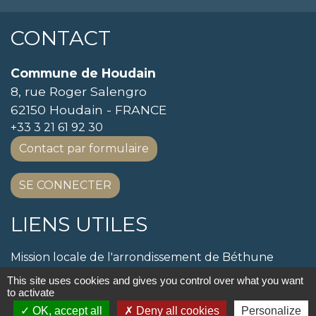
CONTACT
Commune de Houdain
8, rue Roger Salengro
62150 Houdain - FRANCE
+33 3 21 61 92 30
Contact par formulaire
SE CONNECTER
LIENS UTILES
Mission locale de l'arrondissement de Béthune
SERVICE PUBLIC
This site uses cookies and gives you control over what you want
SIVOM
to activate
CABBALR
OK, accept all
Deny all cookies
Personalize