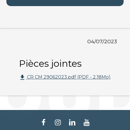
04/07/2023
Pièces jointes
file_download
CR CM 29062023.pdf (PDF - 2.18Mo)