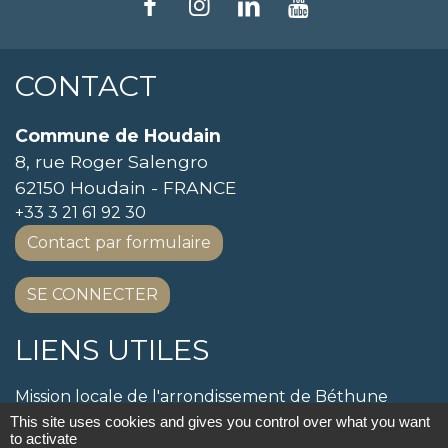
CONTACT
Commune de Houdain
8, rue Roger Salengro
62150 Houdain - FRANCE
+33 3 21 61 92 30
Contact par formulaire
SE CONNECTER
LIENS UTILES
Mission locale de l'arrondissement de Béthune
SERVICE PUBLIC
This site uses cookies and gives you control over what you want
to activate
SIVOM