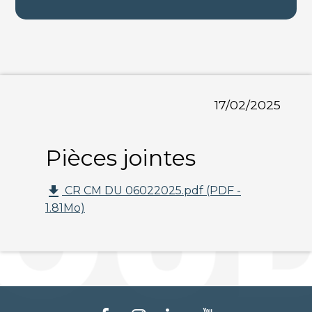
17/02/2025
Pièces jointes
file_download
CR CM DU 06022025.pdf (PDF -
1.81Mo)