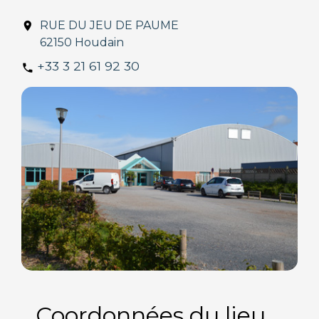
RUE DU JEU DE PAUME
location_on
62150 Houdain
+33 3 21 61 92 30
phone
Coordonnées du lieu