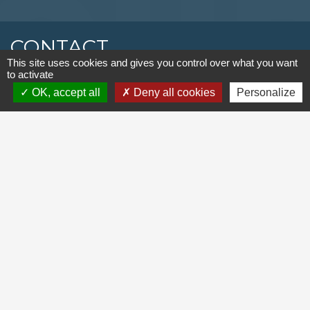
CONTACT
This site uses cookies and gives you control over what you want
to activate
Commune de Houdain
OK, accept all
Deny all cookies
Personalize
8, rue Roger Salengro
62150 Houdain - FRANCE
+33 3 21 61 92 30
Contact par formulaire
SE CONNECTER
LIENS UTILES
Mission locale de l'arrondissement de Béthune
SERVICE PUBLIC
SIVOM